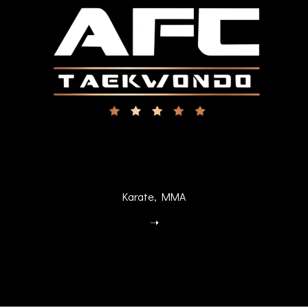
Karate,
MMA
➝