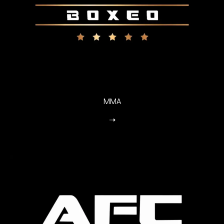
MMA
➝