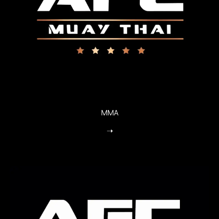
MMA
➝