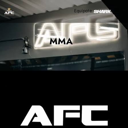
Equípate
MMA