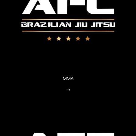
MMA
➝