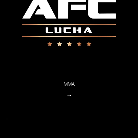
MMA
➝