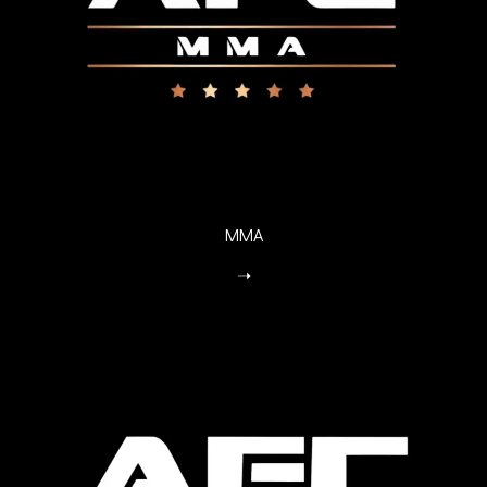
MMA
➝