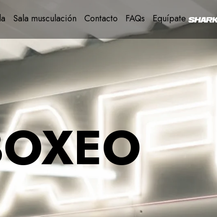
la
Sala musculación
Contacto
FAQs
Equípate
BOXEO