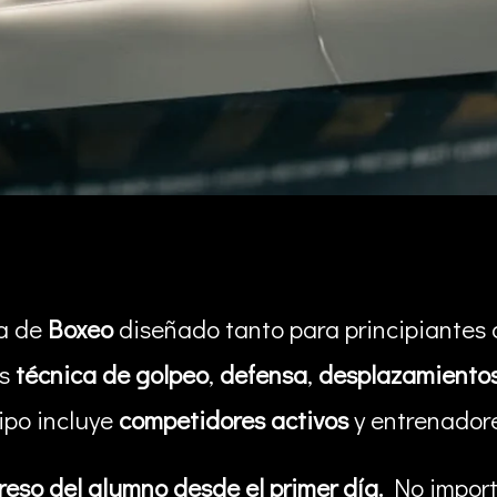
a de
Boxeo
diseñado tanto para principiantes
os
técnica de golpeo
,
defensa
,
desplazamiento
ipo incluye
competidores activos
y entrenadore
eso del alumno desde el primer día.
No importa