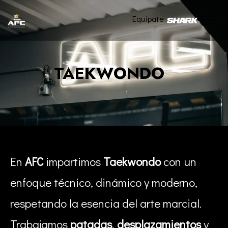
Equípate
TAEKWONDO
En
AFC
impartimos
Taekwondo
con un
enfoque técnico, dinámico y moderno,
respetando la esencia del arte marcial.
Trabajamos
patadas
,
desplazamientos
y