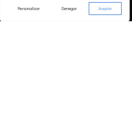
Personalizar
Denegar
Aceptar
NT TO LEARN MORE?
WA