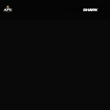
Equípate
0