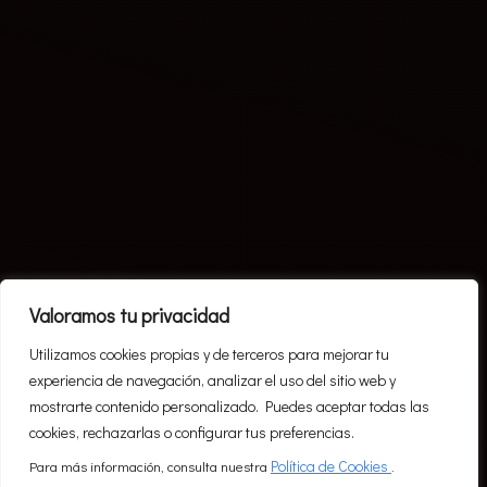
Valoramos tu privacidad
T
r
a
i
n
h
a
r
d
,
u
n
l
e
a
s
h
Utilizamos cookies propias y de terceros para mejorar tu
experiencia de navegación, analizar el uso del sitio web y
t
h
e
w
a
r
r
i
o
r
w
i
t
h
i
n
mostrarte contenido personalizado. Puedes aceptar todas las
cookies, rechazarlas o configurar tus preferencias.
Política de Cookies
Para más información, consulta nuestra
.
GET STARTED