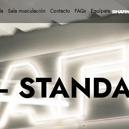
la
Sala musculación
Contacto
FAQs
Equípate
— STAND