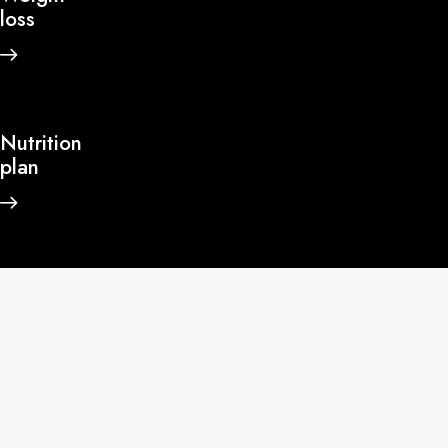
loss
Nutrition
plan